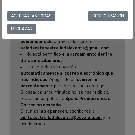
funcionamiento.
Las reservas de grupos de
25 a 30
ACEPTARLAS TODAS
CONFIGURACIÓN
personas
se realizarán a través del correo
electrónico
RECHAZAR
visitasestrelladelevante@buzzial.com
.
Si tienes alguna
alergia o intolerancia,
comunícanoslo
a través del correo
saladecatasestrelladelevante@gmail.com
.
No está permitido el
aparcamiento dentro
de las instalaciones
.
Las entradas se enviarán
automáticamente al correo electrónico que
nos indiques
. Asegúrate de
escribirlo
correctamente
para garantizar la entrega.
Si pasados unos minutos no las has recibido,
revisa las carpetas de
Spam, Promociones o
Correo no deseado
.
Si aun así
no aparecen
, escríbenos a
visitasestrelladelevante@buzzial.com
y te
ayudaremos.