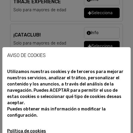
TIRAJE EXPERIENCE
Solo para mayores de edad
Selecciona
Info
¡CATACLUB!
Solo para mayores de edad
Selecciona
AVISO DE COOKIES
Utilizamos nuestras cookies y de terceros para mejorar
Importante
nuestros servicios, analizar el tráfico, personalizar el
La visita se compone de una parte
contenido y los anuncios, a través del análisis de la
explicativa del
proceso de elaboración,
navegación. Puedes ACEPTAR para permitir el uso de
envasado e historia;
y una
cata de
estas cookies o seleccionar qué tipo de cookies deseas
productos al final
de la misma.
aceptar.
Los
menores de edad no pueden realizar
Puedes obtener más información o modificar la
la visita
.
configuración.
Es posible que, por motivos de
mantenimiento
, instalaciones de la fábrica
no
estén accesibles
o no estén en
Política de cookies